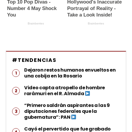
#TENDENCIAS
Dejaron restos humanos envueltos en
una cobija en la Rosario
Video capta atropello de hombre
rarámuri en el R. Almada
“Primero saldrán aspirantes a las 9
diputaciones federales que la
gubernatura”: PAN
Cayó el pervertido que fue grabado