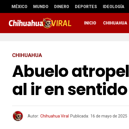
MÉXICO
MUNDO
DINERO
DEPORTES
IDEOLOGÍA
INICIO
CHIHUAHUA
CHIHUAHUA
Abuelo atropel
al ir en sentid
Autor:
Chihuahua Viral
Publicada:
16 de mayo de 2025