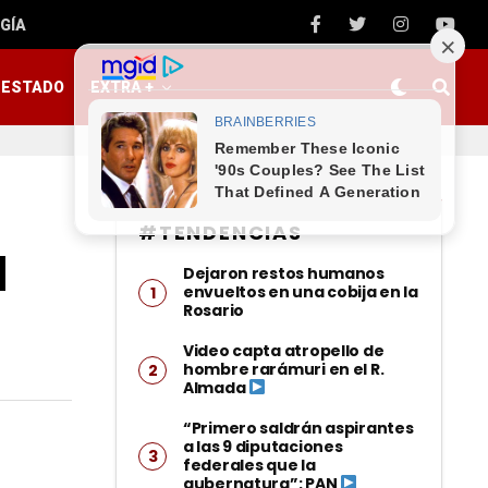
GÍA
ESTADO
EXTRA +
#TENDENCIAS
a
Dejaron restos humanos
envueltos en una cobija en la
Rosario
Video capta atropello de
hombre rarámuri en el R.
Almada
“Primero saldrán aspirantes
a las 9 diputaciones
federales que la
gubernatura”: PAN