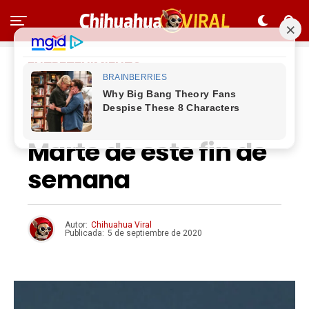
ENTRETENIMIENTO
A qué hora se verá el
‘beso’ entre la luna y
Marte de este fin de
semana
Autor:
Chihuahua Viral
Publicada:
5 de septiembre de 2020