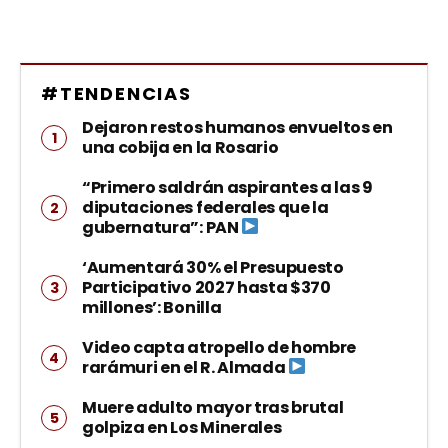
#TENDENCIAS
Dejaron restos humanos envueltos en
una cobija en la Rosario
“Primero saldrán aspirantes a las 9
diputaciones federales que la
gubernatura”: PAN
‘Aumentará 30% el Presupuesto
Participativo 2027 hasta $370
millones’: Bonilla
Video capta atropello de hombre
rarámuri en el R. Almada
Muere adulto mayor tras brutal
golpiza en Los Minerales